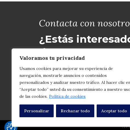
Contacta con nosotro
¿Estás interesad
de nuestras pro
Valoramos tu privacidad
722 88 97 87
Usamos cookies para mejorar su experiencia de
promocionesmesajordan@g
navegación, mostrarle anuncios o contenidos
personalizados y analizar nuestro tráfico. Al hacer clic e
“Aceptar todo” usted da su consentimiento a nuestro us
de las cookies.
Política de cookies
Personalizar
Rechazar todo
Aceptar todo
AV