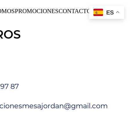
OMOS
PROMOCIONES
CONTACTO
ES
ROS
 97 87
cionesmesajordan@gmail.com